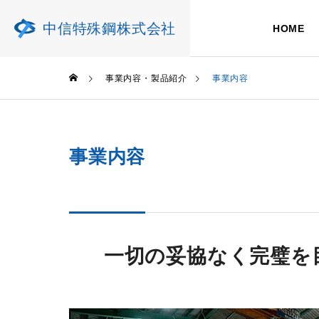
中信特殊鋼株式会社
HOME
事業内容・製品紹介
事業内容
COMPANY
OVERVIE
事業内容
会社概要
当社について
SERVICE
事業内容
一切の妥協なく完璧を
事業内容
BUSINESS